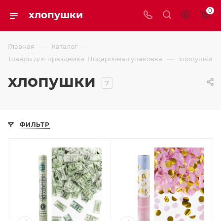
0
хлопушки
—
—
Главная
Каталог
—
Товары для праздника. Подарочная упаковка
хлопушки
хлопушки
7
ФИЛЬТР