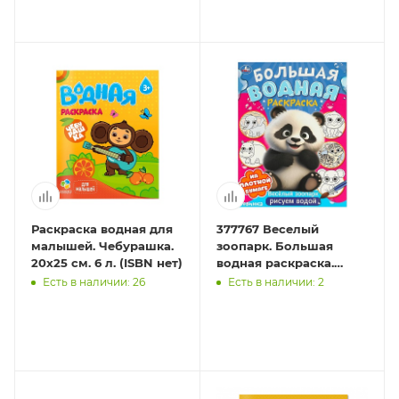
Раскраска водная для
377767 Веселый
малышей. Чебурашка.
зоопарк. Большая
20х25 см. 6 л. (ISBN нет)
водная раскраска.
235х325 мм. Скрепка. 16
Есть в наличии: 26
Есть в наличии: 2
стр. Умка в кор.30шт