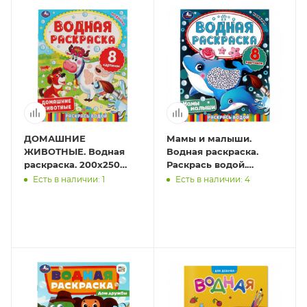
ДОМАШНИЕ
Мамы и малыши.
ЖИВОТНЫЕ. Водная
Водная раскраска.
раскраска. 200х250
Раскрась водой.
мм., 8 стр. Умка в
200х250 мм. 8 стр.
Есть в наличии: 1
Есть в наличии: 4
кор.50шт
Умка. в кор.50шт