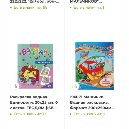
222х222, 12л+обл, обл-
МАЛЬЧИКОВ"
целл.карт,гл.лам,блок-
(РВ-0628)238х330,
Есть в наличии: 88
Есть в наличии: 1
офс.160г,4+0,скр
8л,обл-
целл.карт,гл.л,бл офс
160г,4+0,скр
Раскраска водная.
196071 Машинки.
Единороги. 20х25 см. 6
Водная раскраска.
листов. ГЕОДОМ (ISBN
Формат: 200х250мм.
нет)
Объем: 8 стр. Умка в
Есть в наличии: 12
Есть в наличии: 6
кор.50шт