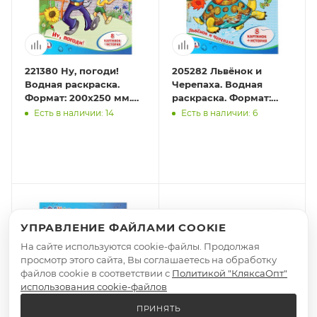
221380 Ну, погоди!
205282 Львёнок и
Водная раскраска.
Черепаха. Водная
Формат: 200х250 мм.
раскраска. Формат:
Объем: 8 стр. Умка в
200х250 мм. Объем: 8
Есть в наличии: 14
Есть в наличии: 6
кор.50шт
стр. Умка в кор.50шт
УПРАВЛЕНИЕ ФАЙЛАМИ COOKIE
На сайте используются cookie-файлы. Продолжая
просмотр этого сайта, Вы соглашаетесь на обработку
файлов cookie в соответствии с
Политикой "КляксаОпт"
использования cookie-файлов
ПРИНЯТЬ