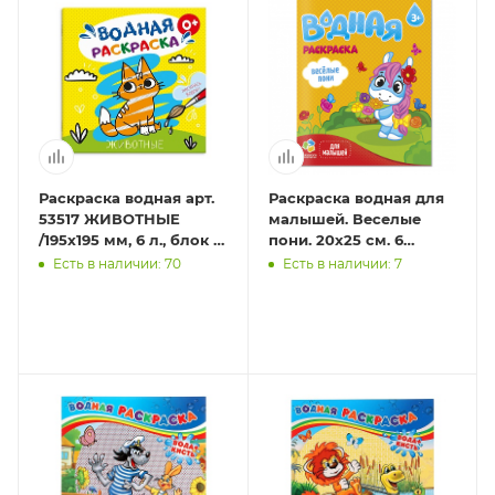
Раскраска водная арт.
Раскраска водная для
53517 ЖИВОТНЫЕ
малышей. Веселые
/195x195 мм, 6 л., блок -
пони. 20х25 см. 6
офсет 160 г/м², печать в
листов. ГЕОДОМ (ISBN
Есть в наличии: 70
Есть в наличии: 7
одну краску,
нет)