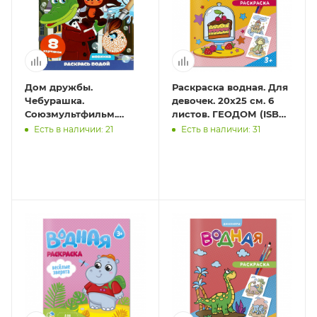
Дом дружбы.
Раскраска водная. Для
Чебурашка.
девочек. 20х25 см. 6
Союзмультфильм.
листов. ГЕОДОМ (ISBN
Водная раскраска.
нет)
Есть в наличии: 21
Есть в наличии: 31
200х250мм. Скрепка. 8
стр. Умка в кор.50шт