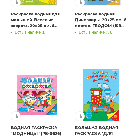
Раскраска водная для
Раскраска водная.
малышей. Веселые
Динозавры. 20х25 см. 6
зверята. 20х25 см. 6
листов. ГЕОДОМ (ISBN
листов. ГЕОДОМ (ISBN
нет)
Есть в наличии: 1
Есть в наличии: 8
нет)
ВОДНАЯ РАСКРАСКА
БОЛЬШАЯ ВОДНАЯ
"МОДНИЦЫ "(РВ-0626)
РАСКРАСКА "ДЛЯ