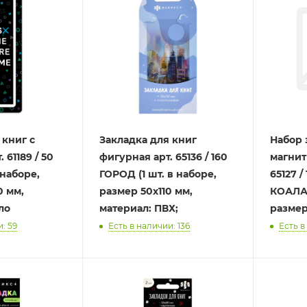
 книг с
Закладка для книг
Набор 
 61189 / 50
фигурная арт. 65136 / 160
магнит
 наборе,
ГОРОД (1 шт. в наборе,
65127 
0 мм,
размер 50х110 мм,
КОАЛА 
ло
материал: ПВХ;
размер
: 59
Есть в наличии: 136
Есть в