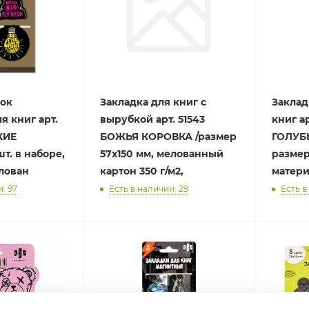
док
Закладка для книг с
Заклад
я книг арт.
вырубкой арт. 51543
книг ар
РКИЕ
БОЖЬЯ КОРОВКА /размер
ГОЛУБ
т. в наборе,
57x150 мм, мелованный
размер
лован
картон 350 г/м2,
матери
: 97
Есть в наличии: 29
Есть в