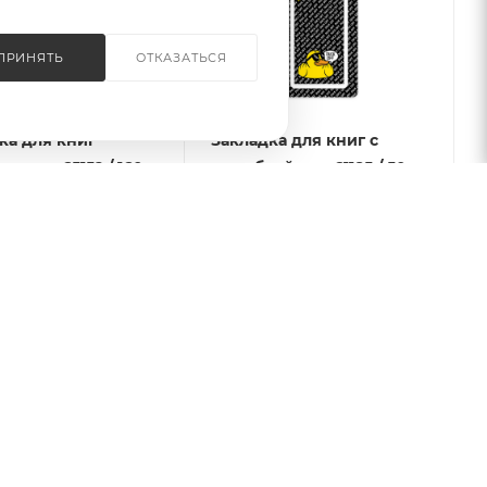
ПРИНЯТЬ
ОТКАЗАТЬСЯ
ка для книг
Закладка для книг с
я арт. 65152 / 160
вырубкой арт. 61185 / 50
Ы (5 шт. в наборе,
УТКА ( 1 шт. в наборе,
 28х55 мм,
размер 57x150 мм,
ал: диза
материал: мело
 наличии: 123
Есть в наличии: 42