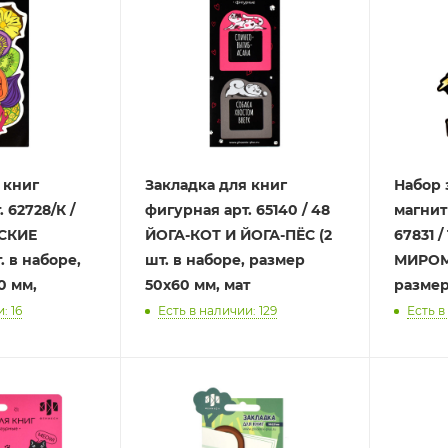
 книг
Закладка для книг
Набор 
 62728/К /
фигурная арт. 65140 / 48
магнит
СКИЕ
ЙОГА-КОТ И ЙОГА-ПЁС (2
67831 
. в наборе,
шт. в наборе, размер
МИРОМ 
0 мм,
50х60 мм, мат
размер
: 16
Есть в наличии: 129
Есть в