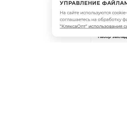
УПРАВЛЕНИЕ ФАЙЛАМ
На сайте используются cooki
соглашаетесь на обработку фа
"КляксаОпт" использования c
Набор закла
магнитных дл
70070 / 100 А
наборе, разм
27x75; 44x44
Есть в наличии