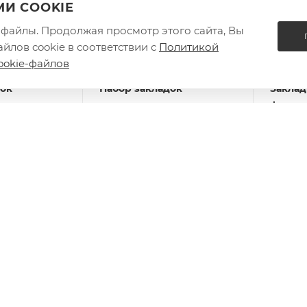
И COOKIE
e-файлы. Продолжая просмотр этого сайта, Вы
йлов cookie в соответствии с
Политикой
ookie-файлов
док
Набор закладок
Заклад
я книг арт.
магнитных для книг арт.
фигурна
МОР (3 шт. в
67750 / 100 ГОНКИ (4 шт. в
ЛЕНИВЦ
ер 39x42;
наборе, размер 25х58 мм,
размер
материал:
матери
: 39
Есть в наличии: 2
Есть в