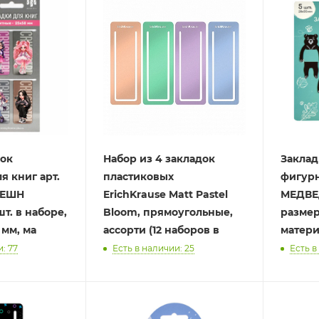
док
Набор из 4 закладок
Заклад
я книг арт.
пластиковых
фигурна
ФЕШН
ErichKrause Matt Pastel
МЕДВЕД
т. в наборе,
Bloom, прямоугольные,
размер
 мм, ма
ассорти (12 наборов в
матери
: 77
Есть в наличии: 25
Есть в