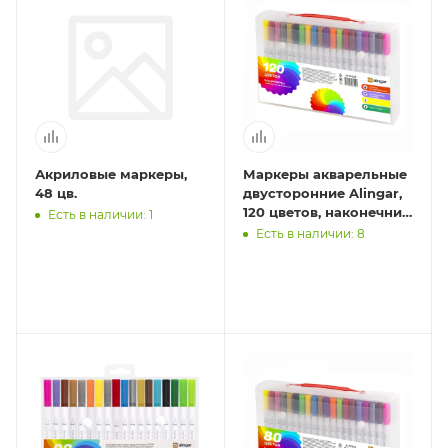
Акриловые маркеры,
Маркеры акварельные
48 цв.
двусторонние Alingar,
120 цветов, наконечник:
Есть в наличии: 1
кисть 1-4 мм, линер 0,4
Есть в наличии: 8
мм, на вод