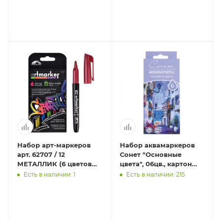
Набор арт-маркеров
Набор аквамаркеров
арт. 62707 / 12
Сонет "Основные
МЕТАЛЛИК (6 цветов
цвета", 06цв., картон
(штук) в наборе,
упаковка, европодвес
Есть в наличии: 1
Есть в наличии: 215
размер: 8,3х18х1,7 см,
полипр