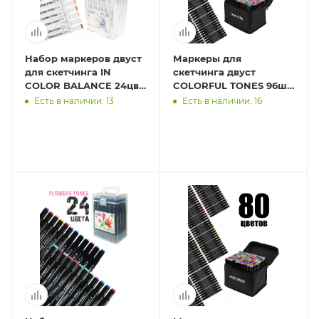
Набор маркеров двуст
Маркеры для
для скетчинга IN
скетчинга двуст
COLOR BALANCE 24цв.
COLORFUL TONES 96шт.
(МП-7944) скош/пул
(МП-2880) удалить
Есть в наличии: 13
Есть в наличии: 16
након