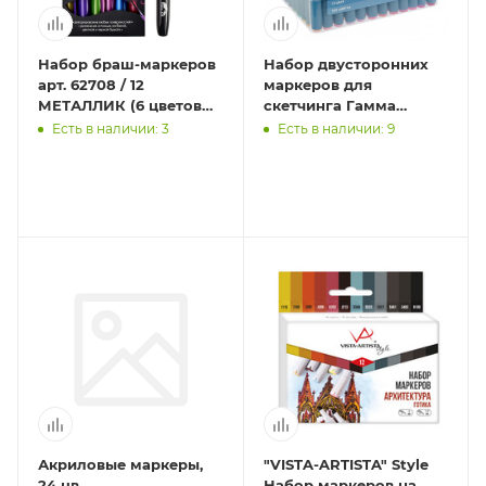
Набор браш-маркеров
Набор двусторонних
арт. 62708 / 12
маркеров для
МЕТАЛЛИК (6 цветов
скетчинга Гамма
(штук) в наборе,
"Студия" 108цв.,
Есть в наличии: 3
Есть в наличии: 9
размер: 8,3х18х1,7 см,
основные цвета,
полип
корпус трехгранный,
Акриловые маркеры,
"VISTA-ARTISTA" Style
24 цв.
Набор маркеров на