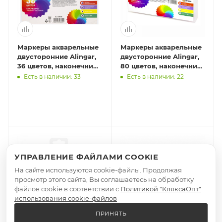
Маркеры акварельные
Маркеры акварельные
двусторонние Alingar,
двусторонние Alingar,
36 цветов, наконечник:
80 цветов, наконечник:
кисть 1-4 мм, линер 0,4
кисть 1-4 мм, линер 0,4
Есть в наличии: 33
Есть в наличии: 22
мм, на водн
мм, на водн
УПРАВЛЕНИЕ ФАЙЛАМИ COOKIE
На сайте используются cookie-файлы. Продолжая
просмотр этого сайта, Вы соглашаетесь на обработку
файлов cookie в соответствии с
Политикой "КляксаОпт"
использования cookie-файлов
ПРИНЯТЬ