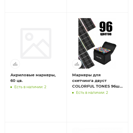
Акриловые маркеры,
Маркеры для
60 цв.
скетчинга двуст
COLORFUL TONES 96шт.
Есть в наличии: 2
(МП-2880) скош/пул
Есть в наличии: 2
нак,бленд в ком,
черный корпус