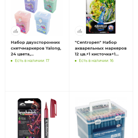
Набор двухсторонних
"Centropen" Набор
скетчмаркеров Yalong,
акварельных маркеров
24 цвета,
12 цв.+1 кисточка+1
основные,пулевид./
линер+5 листов 9383 1-
Есть в наличии: 17
Есть в наличии: 16
клиновид 1-4 мм,
9 мм кисть
сечение корпу