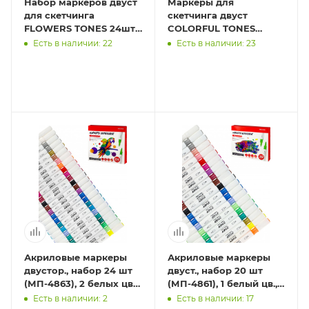
Набор маркеров двуст
Маркеры для
для скетчинга
скетчинга двуст
FLOWERS TONES 24шт.
COLORFUL TONES
(МП-7943) скош/пулев
80шт. (МП-4051) скош/
Есть в наличии: 22
Есть в наличии: 23
наконеч
пул након,блендер в
компл,черн корп
Акриловые маркеры
Акриловые маркеры
двустор., набор 24 шт
двуст., набор 20 шт
(МП-4863), 2 белых цв.,
(МП-4861), 1 белый цв.,
7 металлик цв., в к/к
5 металлик цв., в к/к
Есть в наличии: 2
Есть в наличии: 17