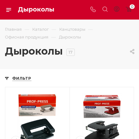
0
Дыроколы
—
—
—
Главная
Каталог
Канцтовары
—
Офисная продукция
Дыроколы
Дыроколы
17
ФИЛЬТР