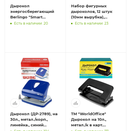
Дырокол
Набор фигурных
энергосберегающий
дыроколов, 12 штук
Berlingo "Smart
(10мм вырубка),
Technology" 45л.,
ДР-1205
Есть в наличии: 20
Есть в наличии: 23
металлический,
фиксатор, линейка,
черный
Дырокол (ДР-2789), на
TM "WorldOffice"
30л., метал./корп.,
Дырокол на 10л.,
линейка., синий
метал./к в карт.
(василек)
коробке, ДР-9293