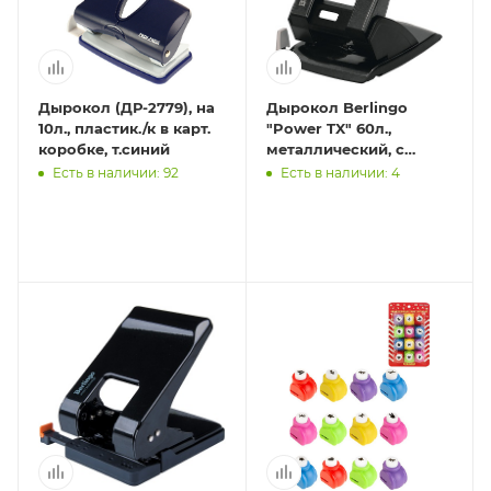
Дырокол (ДР-2779), на
Дырокол Berlingo
10л., пластик./к в карт.
"Power TX" 60л.,
коробке, т.синий
металлический, с
фиксатором и
Есть в наличии: 92
Есть в наличии: 4
линейкой, черный