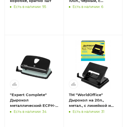
коробке, кратно 1шт
100л., черный, с
линейкой
Есть в наличии: 95
Есть в наличии: 6
"Expert Complete"
TM "WorldOffice"
Дырокол
Дырокол на 20л.,
металлический ECPH-
метал., с линейкой и
02 . до 10 листов 01 -
меткой центрирова
Есть в наличии: 34
Есть в наличии: 31
черный/black