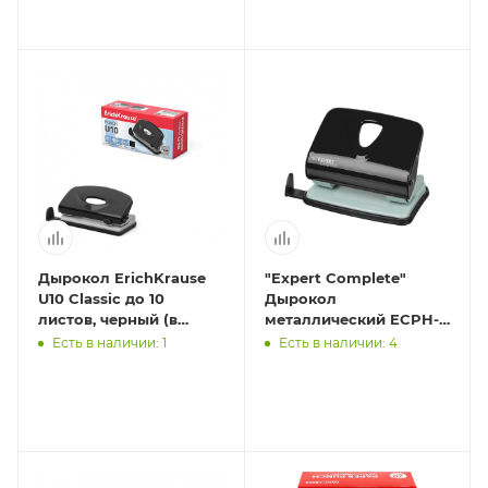
Дырокол ErichKrause
"Expert Complete"
U10 Classic до 10
Дырокол
листов, черный (в
металлический ECPH-
коробке по 1 шт.)
03 . до 20 листов 01 -
Есть в наличии: 1
Есть в наличии: 4
черный/black