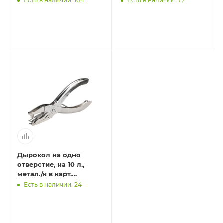
Есть в наличии: 104
Есть в наличии: 77
Дырокол на одно
отверстие, на 10 л.,
метал./к в карт.
коробке, кратно 12,
Есть в наличии: 24
ДР-1216