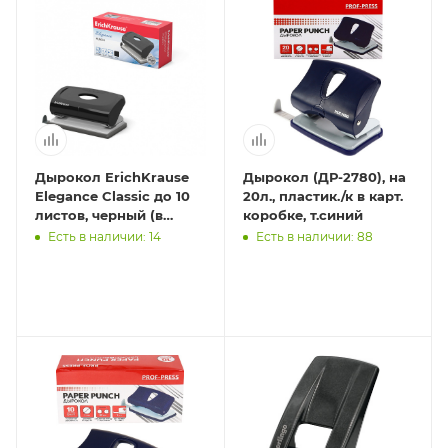
Дырокол ErichKrause
Дырокол (ДР-2780), на
Elegance Classic до 10
20л., пластик./к в карт.
листов, черный (в
коробке, т.синий
коробке по 1 шт.)
Есть в наличии: 14
Есть в наличии: 88