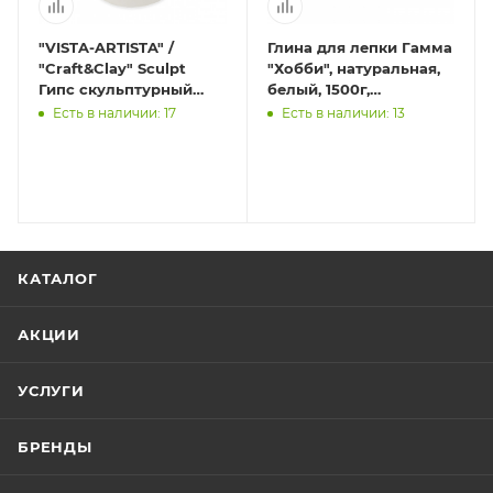
"VISTA-ARTISTA" /
Глина для лепки Гамма
"Craft&Clay" Sculpt
"Хобби", натуральная,
Гипс скульптурный
белый, 1500г,
TPG 1 кг .
вакуумная упак.
Есть в наличии: 17
Есть в наличии: 13
КАТАЛОГ
АКЦИИ
УСЛУГИ
БРЕНДЫ