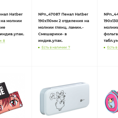
енал Hatber
NPn_47087 Пенал Hatber
NPn_44
 на молнии
190х110мм 2 отделения на
190х13
шие
молнии глянц. ламин.-
молнии
индив.упак.
Смешарики- в
фольга
индив.упак.
табл.у
: 8
Есть в наличии: 7
Есть в