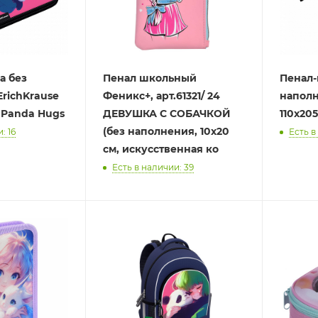
а без
Пенал школьный
Пенал-
richKrause
Феникс+, арт.61321/ 24
наполн
 Panda Hugs
ДЕВУШКА С СОБАЧКОЙ
110x20
(без наполнения, 10х20
: 16
Есть в
см, искусственная ко
Есть в наличии: 39