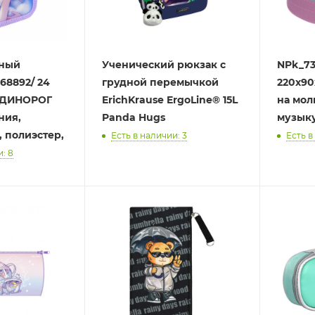
ьный
Ученический рюкзак с
NPk_73
68892/ 24
грудной перемычкой
220х90
ЕДИНОРОГ
ErichKrause ErgoLine® 15L
на мол
ния,
Panda Hugs
м, полиэстер,
Есть в наличии: 3
Есть в
: 8