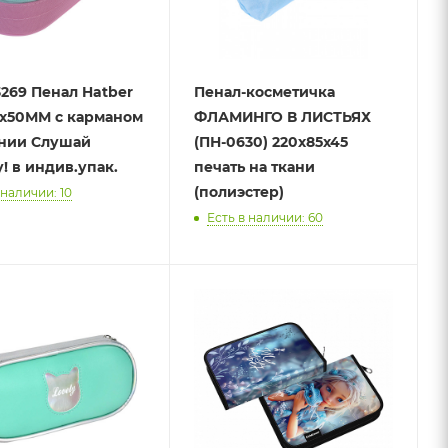
269 Пенал Hatber
Пенал-косметичка
х50ММ с карманом
ФЛАМИНГО В ЛИСТЬЯХ
нии Слушай
(ПН-0630) 220х85х45
музыку! в индив.упак.
печать на ткани
(полиэстер)
 наличии: 10
Есть в наличии: 60