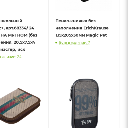
 школьный
Пенал-книжка без
+, арт.68334/ 24
наполнения ErichKrause
 НА МЯТНОМ (без
135x205x30мм Magic Pet
ения, 20,5х7,5х4
Есть в наличии: 7
лиэстер, иск
 наличии: 24