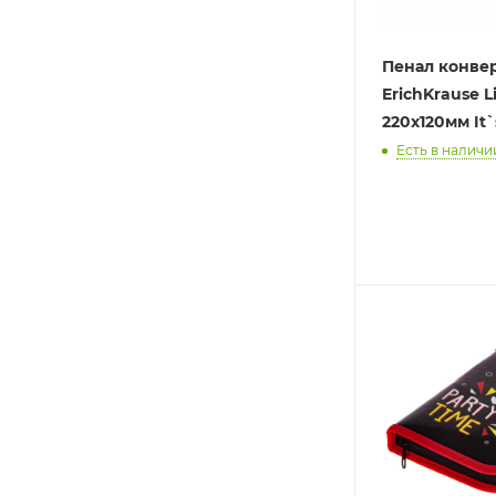
Пенал конве
ErichKrause L
220x120мм It
Есть в наличии