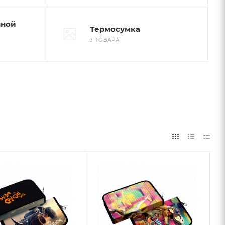
нной
Термосумка
3 ТОВАРА