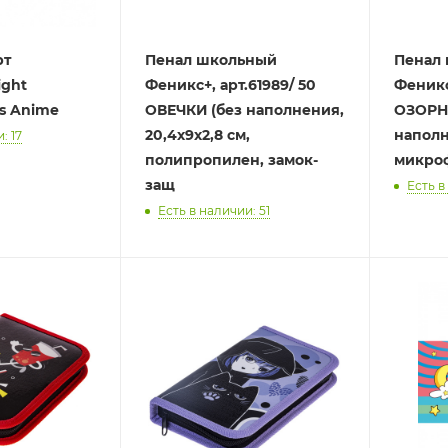
рт
Пенал школьный
Пенал
ight
Феникс+, арт.61989/ 50
Феникс+
`s Anime
ОВЕЧКИ (без наполнения,
ОЗОРН
20,4х9х2,8 см,
наполн
: 17
полипропилен, замок-
микроф
защ
Есть в
Есть в наличии: 51