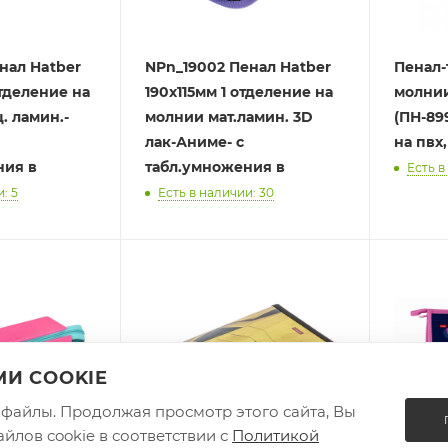
нал Hatber
NPn_19002 Пенал Hatber
Пенал-
отделение на
190х115мм 1 отделение на
молни
. ламин.-
молнии мат.ламин. 3D
(ПН-89
лак-Аниме- с
на пвх,
ния в
табл.умножения в
Есть в
: 5
Есть в наличии: 30
И COOKIE
e-файлы. Продолжая просмотр этого сайта, Вы
йлов cookie в соответствии с
Политикой