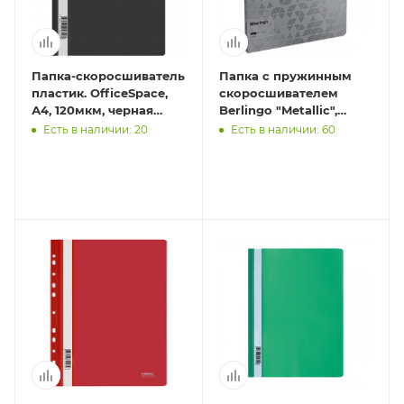
Папка-скоросшиватель
Папка с пружинным
пластик. OfficeSpace,
скоросшивателем
А4, 120мкм, черная
Berlingo "Metallic",
11695/ 254244
17мм, 1000мкм,
Есть в наличии: 20
Есть в наличии: 60
серебряный металлик,
с внутр.