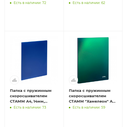
500мкм, пластик,
17мм, 1000мкм,
Есть в наличии: 72
Есть в наличии: 62
красная
сиреневый металлик, с
внутр. к
Папка с пружинным
Папка c пружинным
скоросшивателем
скоросшивателем
СТАММ А4, 14мм,
СТАММ "Хамелеон" А4,
500мкм, пластик, синяя
17мм, 700мкм, пластик,
Есть в наличии: 73
Есть в наличии: 59
зеленый хамелеон