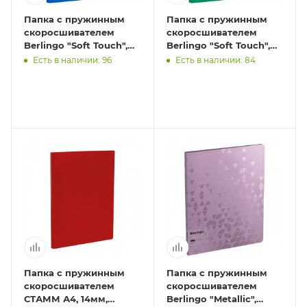
Папка с пружинным
Папка с пружинным
скоросшивателем
скоросшивателем
Berlingo "Soft Touch",
Berlingo "Soft Touch",
17мм, 700мкм, синяя, с
17мм, 700мкм, зеленая,
Есть в наличии: 96
Есть в наличии: 84
внутр. карманом
с внутр. карманом
Папка с пружинным
Папка с пружинным
скоросшивателем
скоросшивателем
СТАММ А4, 14мм,
Berlingo "Metallic",