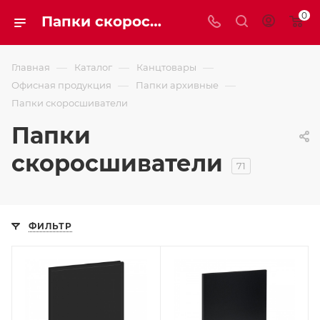
0
Папки скоросшиватели
—
—
—
Главная
Каталог
Канцтовары
—
—
Офисная продукция
Папки архивные
Папки скоросшиватели
Папки
скоросшиватели
71
ФИЛЬТР