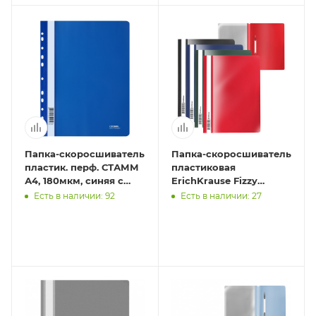
Папка-скоросшиватель
Папка-скоросшиватель
пластик. перф. СТАММ
пластиковая
А4, 180мкм, синяя с
ErichKrause Fizzy
прозр. верхом
Classic, A4, ассорти (в
Есть в наличии: 92
Есть в наличии: 27
пакете по 20 шт.)