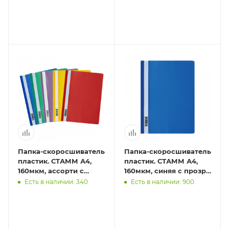
пакете по 20 шт.)
Папка-скоросшиватель
Папка-скоросшиватель
пластик. СТАММ А4,
пластик. СТАММ А4,
160мкм, ассорти с
160мкм, синяя с прозр.
прозр. верхом
верхом
Есть в наличии: 340
Есть в наличии: 900