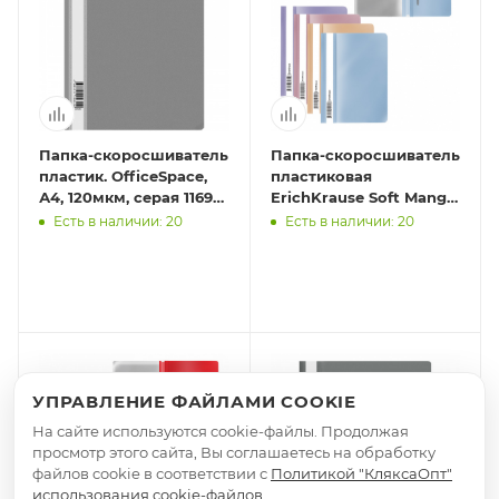
Папка-скоросшиватель
Папка-скоросшиватель
пластик. OfficeSpace,
пластиковая
А4, 120мкм, серая 11694/
ErichKrause Soft Manga,
254243
A5+, ассорти (в пакете
Есть в наличии: 20
Есть в наличии: 20
по 20 шт.)
УПРАВЛЕНИЕ ФАЙЛАМИ COOKIE
На сайте используются cookie-файлы. Продолжая
просмотр этого сайта, Вы соглашаетесь на обработку
файлов cookie в соответствии с
Политикой "КляксаОпт"
использования cookie-файлов