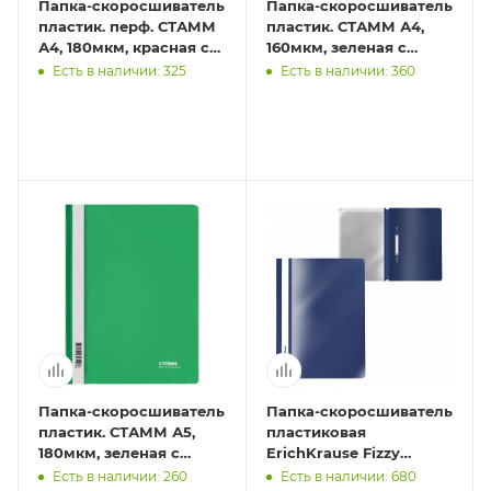
Папка-скоросшиватель
Папка-скоросшиватель
пластик. перф. СТАММ
пластик. СТАММ А4,
А4, 180мкм, красная с
160мкм, зеленая с
прозр. верхом
прозр. верхом
Есть в наличии: 325
Есть в наличии: 360
Папка-скоросшиватель
Папка-скоросшиватель
пластик. СТАММ А5,
пластиковая
180мкм, зеленая с
ErichKrause Fizzy
прозр. верхом
Classic, A4, синий (в
Есть в наличии: 260
Есть в наличии: 680