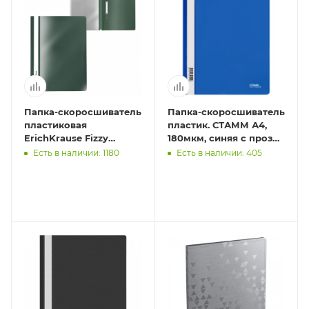
Папка-скоросшиватель
Папка-скоросшиватель
пластиковая
пластик. СТАММ А4,
ErichKrause Fizzy
180мкм, синяя с прозр.
Classic, A4, зеленый (в
верхом
Есть в наличии: 1180
Есть в наличии: 405
пакете по 20 шт.)